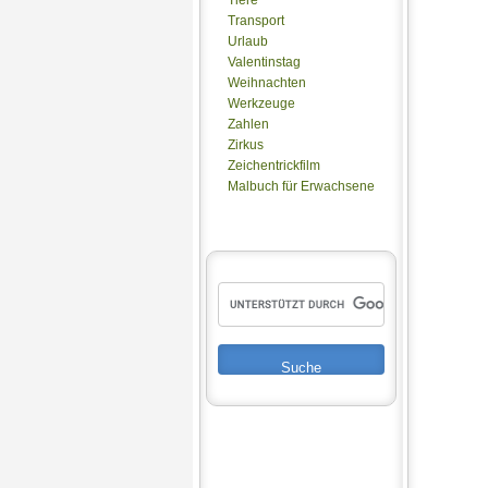
Transport
Urlaub
Valentinstag
Weihnachten
Werkzeuge
Zahlen
Zirkus
Zeichentrickfilm
Malbuch für Erwachsene