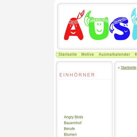
Startseite
Motive
Ausmalkalender
K
»
Startseite
EINHÖRNER
Angry Birds
Bauernhof
Berufe
Blumen