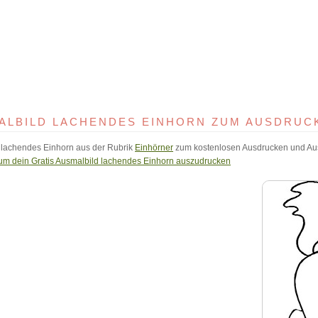
ALBILD LACHENDES EINHORN ZUM AUSDRUC
 lachendes Einhorn aus der Rubrik
Einhörner
zum kostenlosen Ausdrucken und Au
 um dein Gratis Ausmalbild lachendes Einhorn auszudrucken