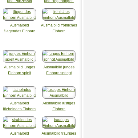
und Prinzessin
und Regenbogen
Ausmalbild
Ausmalbild fröhliches
fliegendes Einhorn
Einhorn
Ausmalbild junges
Ausmalbild junges
Einhorn spielt
Einhorn springt
Ausmalbild
Ausmalbild lustiges
lächelndes Einhorn
Einhorn
Ausmalbild
Ausmalbild trauriges