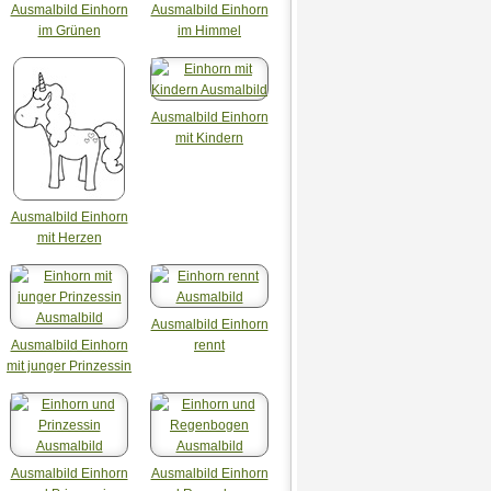
Ausmalbild Einhorn
Ausmalbild Einhorn
im Grünen
im Himmel
Ausmalbild Einhorn
mit Kindern
Ausmalbild Einhorn
mit Herzen
Ausmalbild Einhorn
Ausmalbild Einhorn
rennt
mit junger Prinzessin
Ausmalbild Einhorn
Ausmalbild Einhorn