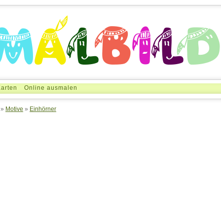
arten
Online ausmalen
»
Motive
»
Einhörner