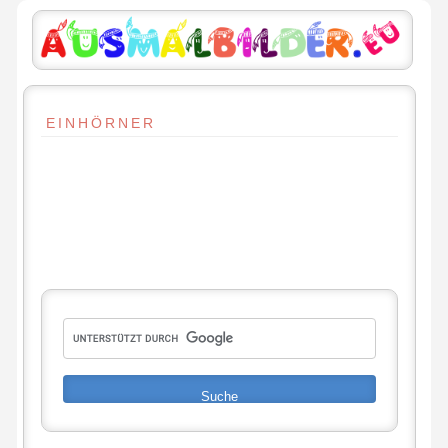
EINHÖRNER