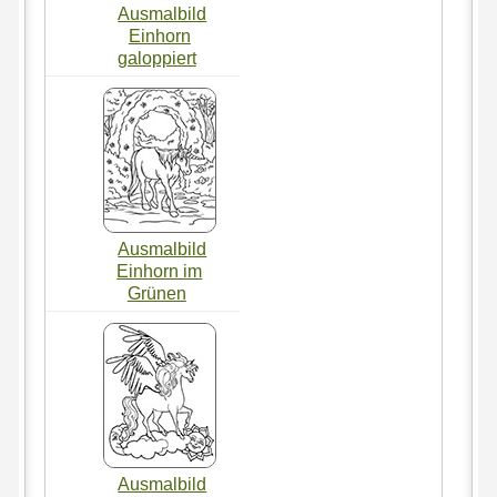
Ausmalbild
Einhorn
galoppiert
Ausmalbild
Einhorn im
Grünen
Ausmalbild