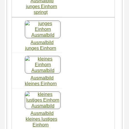
Ausmalbild
junges Einhorn
springt
Ausmalbild
junges Einhorn
Ausmalbild
kleines Einhorn
Ausmalbild
kleines lustiges
Einhorn