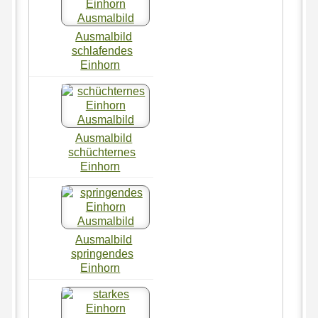
Ausmalbild
schlafendes
Einhorn
Ausmalbild
schüchternes
Einhorn
Ausmalbild
springendes
Einhorn