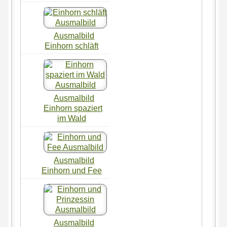
Ausmalbild
Einhorn schläft
Ausmalbild
Einhorn spaziert
im Wald
Ausmalbild
Einhorn und Fee
Ausmalbild