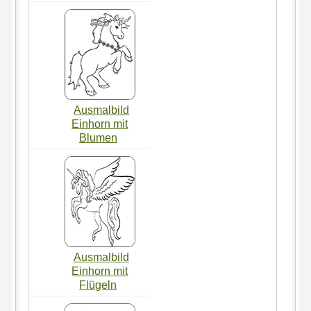
Ausmalbild
Einhorn mit
Blumen
Ausmalbild
Einhorn mit
Flügeln