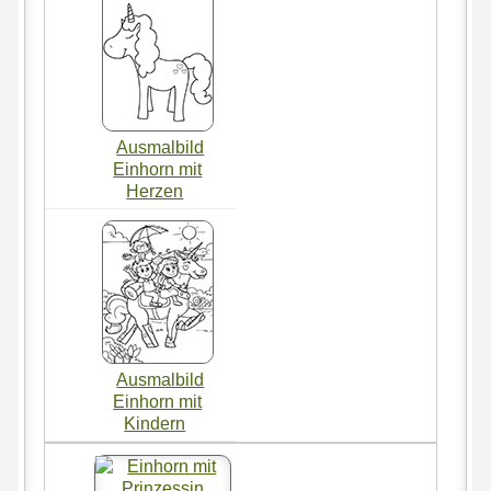
Ausmalbild
Einhorn mit
Herzen
Ausmalbild
Einhorn mit
Kindern