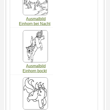
Ausmalbild
Einhorn bei Nacht
Ausmalbild
Einhorn bockt