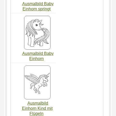
Ausmalbild Baby
Einhorn springt
Ausmalbild Baby
Einhorn
Ausmalbild
Einhorn Kind mit
Flügeln