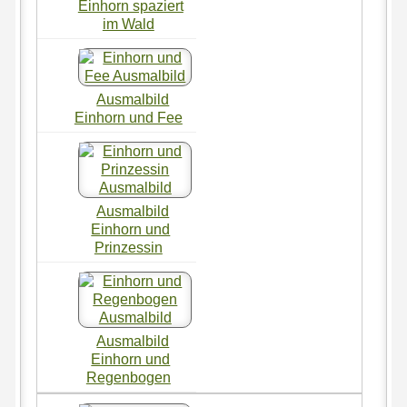
Einhorn spaziert
im Wald
Ausmalbild
Einhorn und Fee
Ausmalbild
Einhorn und
Prinzessin
Ausmalbild
Einhorn und
Regenbogen