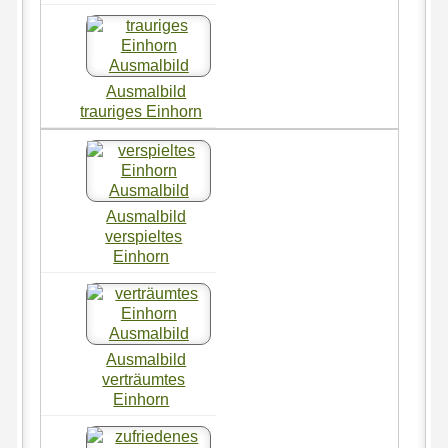
Ausmalbild
trauriges Einhorn
Ausmalbild
verspieltes
Einhorn
Ausmalbild
verträumtes
Einhorn