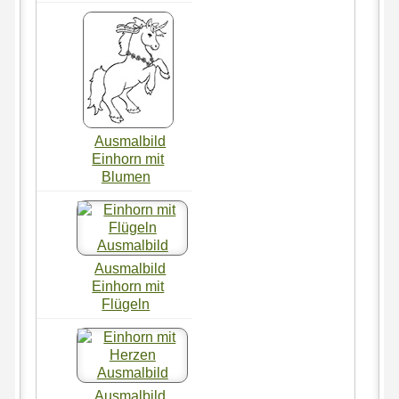
Ausmalbild
Einhorn mit
Blumen
Ausmalbild
Einhorn mit
Flügeln
Ausmalbild