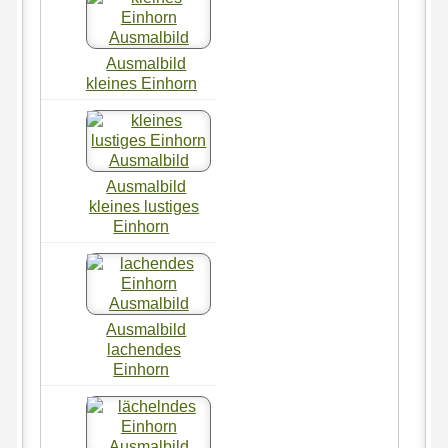
Ausmalbild
kleines Einhorn
Ausmalbild
kleines lustiges
Einhorn
Ausmalbild
lachendes
Einhorn