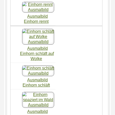
Ausmalbild
Einhorn rennt
Ausmalbild
Einhorn schläft auf
Wolke
Ausmalbild
Einhorn schläft
Ausmalbild