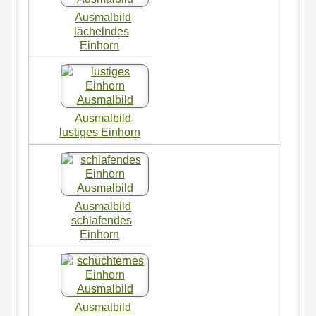
Ausmalbild
lächelndes
Einhorn
Ausmalbild
lustiges Einhorn
Ausmalbild
schlafendes
Einhorn
Ausmalbild