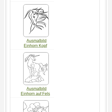
Ausmalbild
Einhorn Kopf
Ausmalbild
Einhorn auf Fels