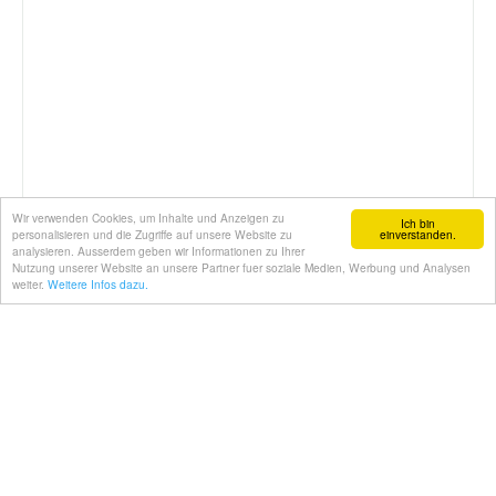
Wir verwenden Cookies, um Inhalte und Anzeigen zu
Ich bin
personalisieren und die Zugriffe auf unsere Website zu
einverstanden.
analysieren. Ausserdem geben wir Informationen zu Ihrer
Nutzung unserer Website an unsere Partner fuer soziale Medien, Werbung und Analysen
weiter.
Weitere Infos dazu.
Ausmalbilder.eu
♡
Kreativ. Einfach. Ausdrucken.
Kostenlose Ausmalbilder und Kalendervorlagen für
Kinder und Erwachsene.