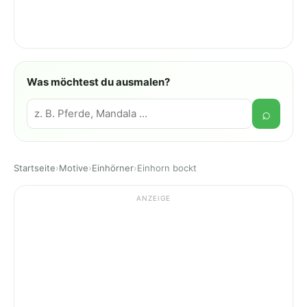
Was möchtest du ausmalen?
Suche
⌕
Startseite
›
Motive
›
Einhörner
›
Einhorn bockt
ANZEIGE