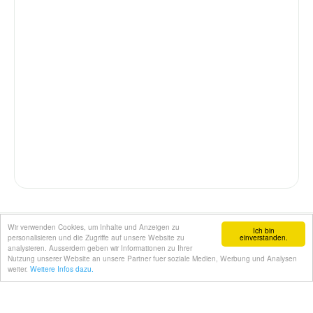
Wir verwenden Cookies, um Inhalte und Anzeigen zu
Ich bin
personalisieren und die Zugriffe auf unsere Website zu
einverstanden.
Ausmalbilder.eu
♡
analysieren. Ausserdem geben wir Informationen zu Ihrer
Kreativ. Einfach. Ausdrucken.
Nutzung unserer Website an unsere Partner fuer soziale Medien, Werbung und Analysen
weiter.
Weitere Infos dazu.
Kostenlose Ausmalbilder und Kalendervorlagen für
Kinder und Erwachsene.