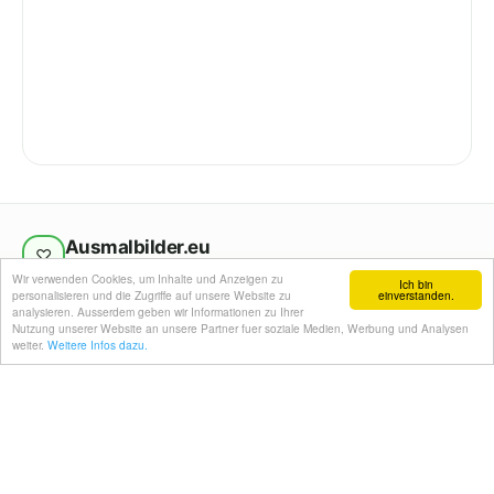
Ausmalbilder.eu
♡
Kreativ. Einfach. Ausdrucken.
Wir verwenden Cookies, um Inhalte und Anzeigen zu
Ich bin
personalisieren und die Zugriffe auf unsere Website zu
einverstanden.
Kostenlose Ausmalbilder und Kalendervorlagen für
analysieren. Ausserdem geben wir Informationen zu Ihrer
Kinder und Erwachsene.
Nutzung unserer Website an unsere Partner fuer soziale Medien, Werbung und Analysen
weiter.
Weitere Infos dazu.
Navigation
Info
Startseite
Impressum
Motive
Datenschutz