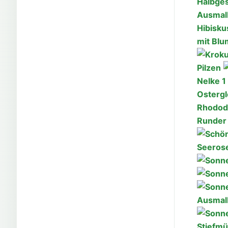
Halbge
Ausmalb
Hibisku
mit Bl
Pilzen
Nelke 1
Osterg
Rhodod
Runder
Seeros
Ausmal
Stiefmü