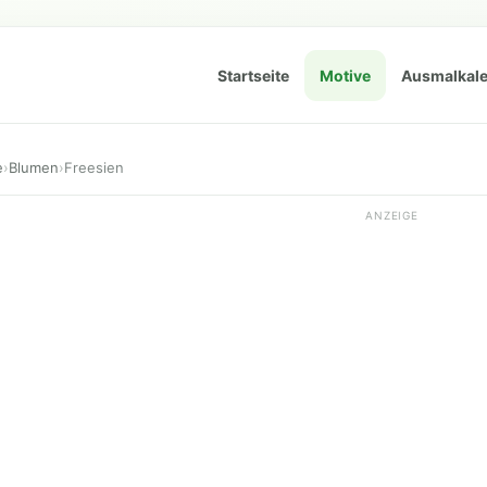
Startseite
Motive
Ausmalkal
e
›
Blumen
›
Freesien
ANZEIGE