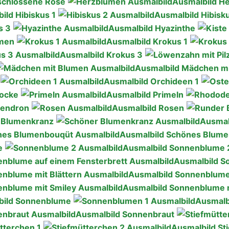
schlossene Rose
Ausmalbild H
ild Hibiskus 1
Ausmalbild Hibisk
s 3
Ausmalbild Hyazinthe
umen
Ausmalbild Krokus 1
Ausmalbild Krokus 3
Ausmalbild Mädchen m
Ausmalbild Orchideen 1
locke
Ausmalbild Primeln
endron
Ausmalbild Rosen
 Blumenkranz
Ausmal
Ausmalbild Schönes Blum
e
Ausmalbild Sonnenblume 
Ausmalbild S
Ausmalbild Sonnenblume 
Ausmalbild Sonnenblume m
bild Sonnenblume
Ausmalb
Ausmalbild Sonnenbraut
tterchen 1
Ausmalbild St