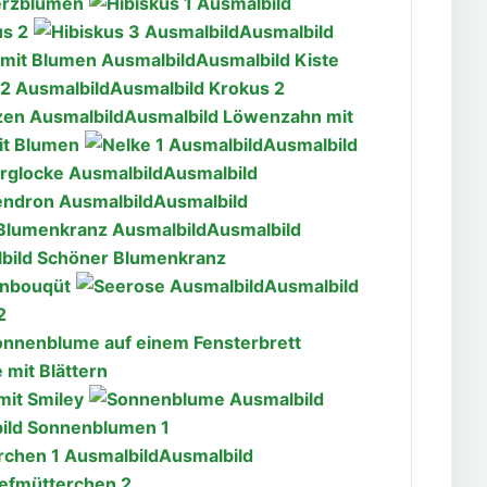
erzblumen
us 2
Ausmalbild
Ausmalbild Kiste
Ausmalbild Krokus 2
Ausmalbild Löwenzahn mit
it Blumen
Ausmalbild
Ausmalbild
Ausmalbild
Ausmalbild
bild Schöner Blumenkranz
enbouqüt
Ausmalbild
2
onnenblume auf einem Fensterbrett
mit Blättern
it Smiley
ild Sonnenblumen 1
Ausmalbild
iefmütterchen 2