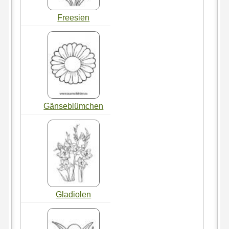
Freesien
Gänseblümchen
Gladiolen