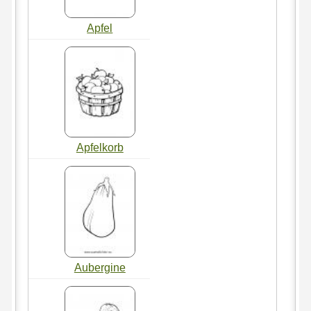
Apfel
Apfelkorb
Aubergine