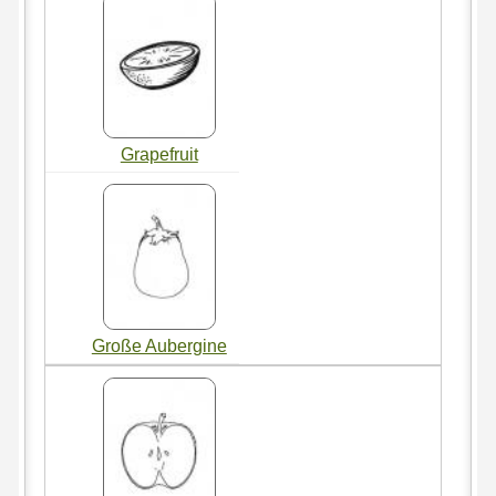
Grapefruit
Große Aubergine