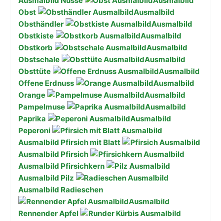
Ausmalbild Nüsse
Ausmalbild
Obst
Ausmalbild
Obsthändler
Ausmalbild
Obstkiste
Ausmalbild
Obstkorb
Ausmalbild
Obstschale
Ausmalbild
Obsttüte
Ausmalbild
Offene Erdnuss
Ausmalbild
Orange
Ausmalbild
Pampelmuse
Ausmalbild
Paprika
Ausmalbild
Peperoni
Ausmalbild Pfirsich mit Blatt
Ausmalbild Pfirsich
Ausmalbild Pfirsichkern
Ausmalbild Pilz
Ausmalbild Radieschen
Ausmalbild
Rennender Apfel