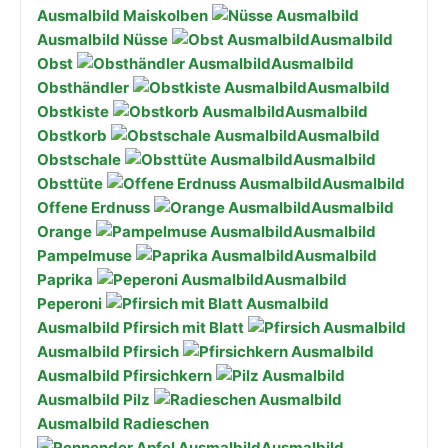
Ausmalbild Maiskolben
Ausmalbild Nüsse
Ausmalbild
Obst
Ausmalbild
Obsthändler
Ausmalbild
Obstkiste
Ausmalbild
Obstkorb
Ausmalbild
Obstschale
Ausmalbild
Obsttüte
Ausmalbild
Offene Erdnuss
Ausmalbild
Orange
Ausmalbild
Pampelmuse
Ausmalbild
Paprika
Ausmalbild
Peperoni
Ausmalbild Pfirsich mit Blatt
Ausmalbild Pfirsich
Ausmalbild Pfirsichkern
Ausmalbild Pilz
Ausmalbild Radieschen
Ausmalbild