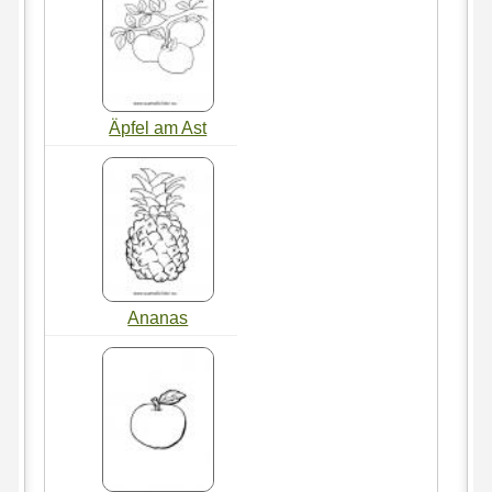
Äpfel am Ast
Ananas