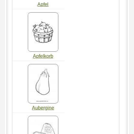
Apfel
Apfelkorb
Aubergine