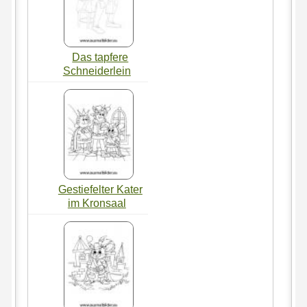
Das tapfere
Schneiderlein
Gestiefelter Kater
im Kronsaal