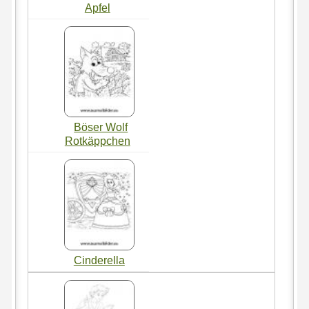
Apfel
Böser Wolf
Rotkäppchen
Cinderella