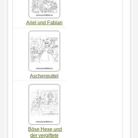
Ariel und Fabian
Aschenputtel
Böse Hexe und
der vergiftete