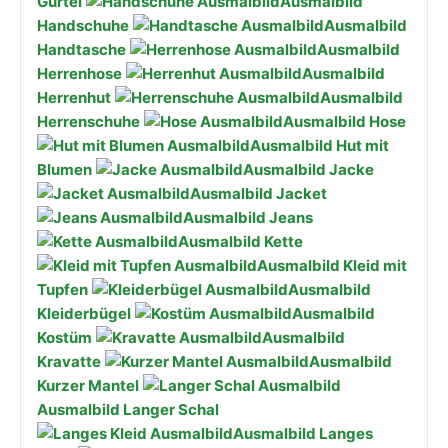
Gürtel
Ausmalbild
Handschuhe
Ausmalbild
Handtasche
Ausmalbild
Herrenhose
Ausmalbild
Herrenhut
Ausmalbild
Herrenschuhe
Ausmalbild Hose
Ausmalbild Hut mit
Blumen
Ausmalbild Jacke
Ausmalbild Jacket
Ausmalbild Jeans
Ausmalbild Kette
Ausmalbild Kleid mit
Tupfen
Ausmalbild
Kleiderbügel
Ausmalbild
Kostüm
Ausmalbild
Kravatte
Ausmalbild
Kurzer Mantel
Ausmalbild Langer Schal
Ausmalbild Langes