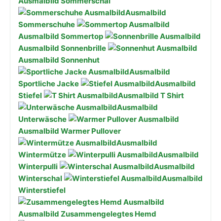
Ausmalbild Sommerschal
Ausmalbild
Sommerschuhe
Ausmalbild Sommertop
Ausmalbild Sonnenbrille
Ausmalbild Sonnenhut
Ausmalbild
Sportliche Jacke
Ausmalbild
Stiefel
Ausmalbild T Shirt
Ausmalbild
Unterwäsche
Ausmalbild Warmer Pullover
Ausmalbild
Wintermütze
Ausmalbild
Winterpulli
Ausmalbild
Winterschal
Ausmalbild
Winterstiefel
Ausmalbild Zusammengelegtes Hemd