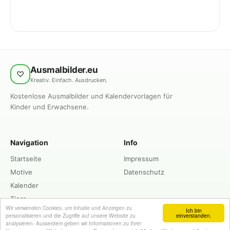
Ausmalbilder.eu
♡
Kreativ. Einfach. Ausdrucken.
Kostenlose Ausmalbilder und Kalendervorlagen für
Kinder und Erwachsene.
Navigation
Info
Startseite
Impressum
Motive
Datenschutz
Kalender
Tiere
Wir verwenden Cookies, um Inhalte und Anzeigen zu
Ich bin
personalisieren und die Zugriffe auf unsere Website zu
einverstanden.
analysieren. Ausserdem geben wir Informationen zu Ihrer