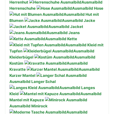
Herrenhut
Ausmalbild
Herrenschuhe
Ausmalbild Hose
Ausmalbild Hut mit
Blumen
Ausmalbild Jacke
Ausmalbild Jacket
Ausmalbild Jeans
Ausmalbild Kette
Ausmalbild Kleid mit
Tupfen
Ausmalbild
Kleiderbügel
Ausmalbild
Kostüm
Ausmalbild
Kravatte
Ausmalbild
Kurzer Mantel
Ausmalbild Langer Schal
Ausmalbild Langes
Kleid
Ausmalbild
Mantel mit Kapuze
Ausmalbild Minirock
Ausmalbild