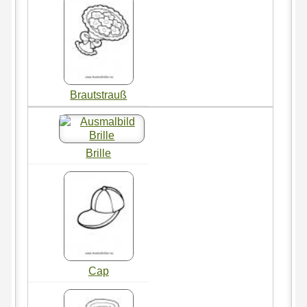
Brautstrauß
Brille
Cap