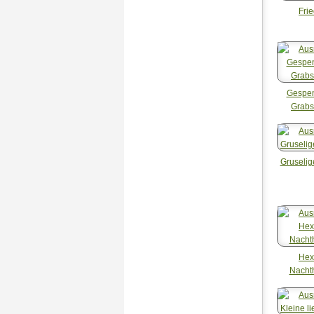
Fri
Gespen
Grabs
Gruselig
Hex
Nacht