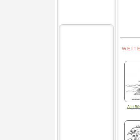
WEIT
Alte B