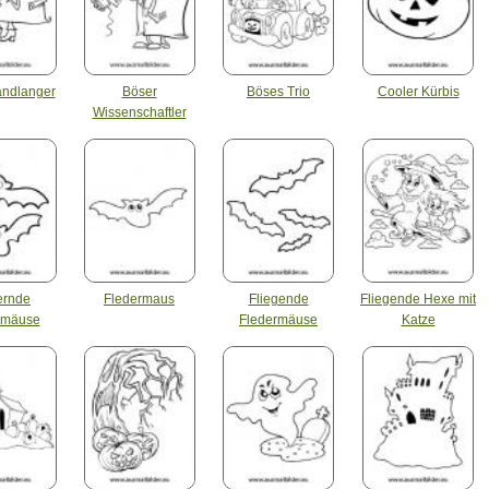
andlanger
Böser
Böses Trio
Cooler Kürbis
Wissenschaftler
ternde
Fledermaus
Fliegende
Fliegende Hexe mit
rmäuse
Fledermäuse
Katze