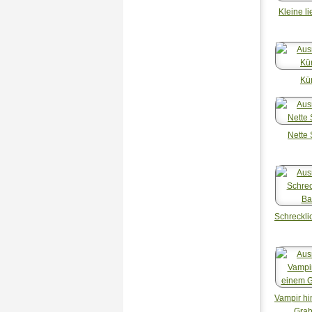
Kleine l
Kü
Nette
Schreckl
Vampir hi
Grab