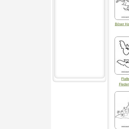
Böser H
Flat
Flede