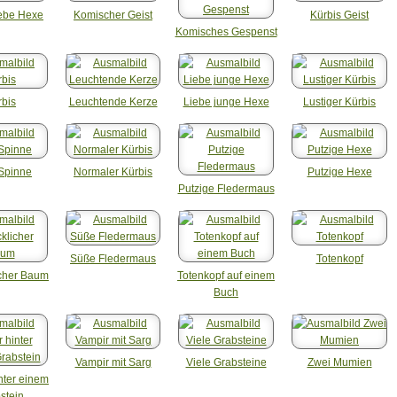
iebe Hexe
Komischer Geist
Kürbis Geist
Komisches Gespenst
rbis
Leuchtende Kerze
Liebe junge Hexe
Lustiger Kürbis
 Spinne
Normaler Kürbis
Putzige Hexe
Putzige Fledermaus
Süße Fledermaus
Totenkopf
icher Baum
Totenkopf auf einem
Buch
Vampir mit Sarg
Viele Grabsteine
Zwei Mumien
nter einem
stein