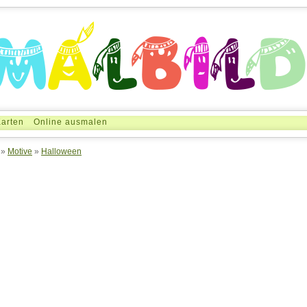
arten
Online ausmalen
»
Motive
»
Halloween