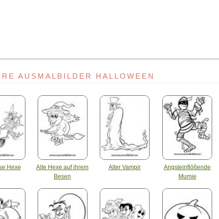
ERE AUSMALBILDER HALLOWEEN
öse Hexe
Alte Hexe auf ihrem
Alter Vampir
Angsteinflößende
Besen
Mumie