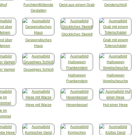
edhof
Furchteinflößende
Geist aus einem Grab
Geisterschloß
Gestalten
Glückliches Skelett
st über
Gespenstisches
Grab mit einem
teinen
Haus
Totenschädel
er Vampir
Gruseliges Schloß
Halloween
Halloween
Frankenstein
Vogelscheuche
Hexe mit Warze
Hexenkessel
Hut einer Hexe
e im
himmel