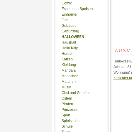
Comic
Essen und Speisen
Einhörner
Film
Gebäude
Geburtstag
HALLOWEEN
Haushalt
Hello Kitty
AUSM
Herbst
Katzen
Halloween, 
Kleidung
Jahr am 31.
Mandala
Wohnung) m
Menschen
Klick hier
Märchen
Musik
Obst und Gemüse
Ostern
Piraten
Prinzessin
Sport
Spielsachen
Schule
Tiere