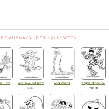
ERE AUSMALBILDER HALLOWEEN
öse Hexe
Alte Hexe auf ihrem
Alter Vampir
Angsteinflößende
Besen
Mumie