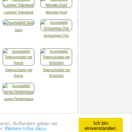
Lustiger Totenkopf
Monster Kopf
Sarg
Schauriges Trio
Totenschädel mit
Totenschädel mit
Kerze
Knochen
junge Fledermaus
Ich bin
sieren. Außerdem geben wir
einverstanden.
er.
Weitere Infos dazu.