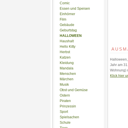
Comic
Essen und Speisen
Einhörner
Film
Gebäude
Geburtstag
HALLOWEEN
Haushalt
Hello Kitty
AUSM
Herbst
Katzen
Halloween, 
Kleidung
Jahr am 31.
Mandala
Wohnung) m
Menschen
Klick hier
Märchen
Musik
Obst und Gemüse
Ostern
Piraten
Prinzessin
Sport
Spielsachen
Schule
Tiere