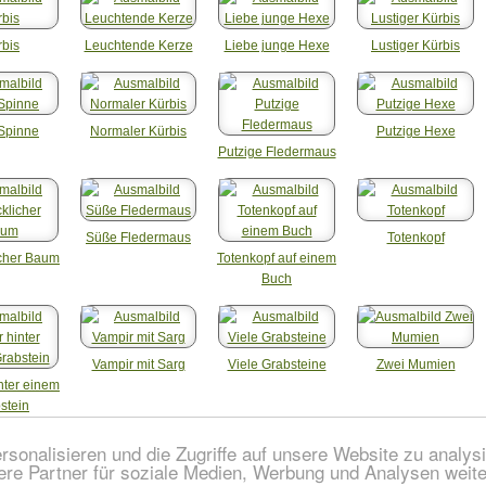
rbis
Leuchtende Kerze
Liebe junge Hexe
Lustiger Kürbis
 Spinne
Normaler Kürbis
Putzige Hexe
Putzige Fledermaus
Süße Fledermaus
Totenkopf
icher Baum
Totenkopf auf einem
Buch
Vampir mit Sarg
Viele Grabsteine
Zwei Mumien
nter einem
stein
sonalisieren und die Zugriffe auf unsere Website zu analy
ere Partner für soziale Medien, Werbung und Analysen weit
Impressum
| © 2013
Ausmalbilder.eu
|