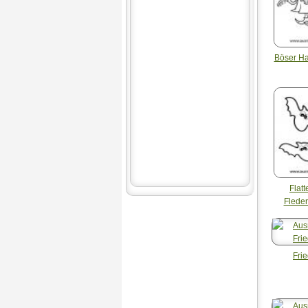
Böser H
Flat
Flede
Fri