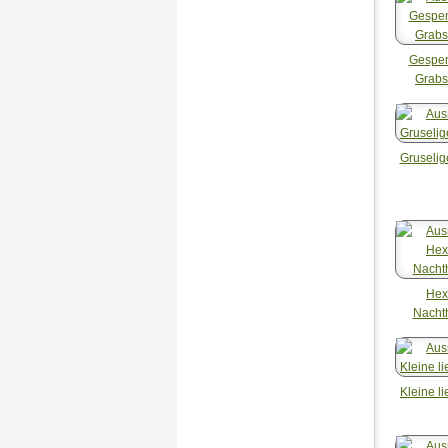
Gespen
Grabs
Gruselig
Hex
Nacht
Kleine l