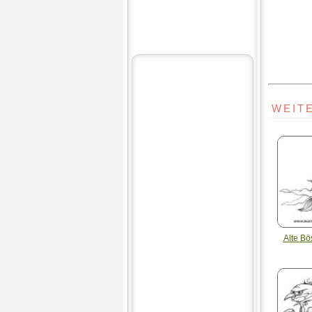
WEIT
Alte B