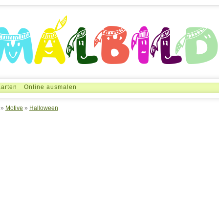
arten
Online ausmalen
»
Motive
»
Halloween