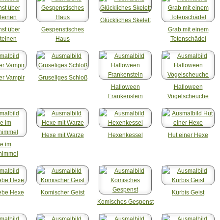
Glückliches Skelett
st über
Gespenstisches
Grab mit einem
teinen
Haus
Totenschädel
er Vampir
Gruseliges Schloß
Halloween
Halloween
Frankenstein
Vogelscheuche
Hexe mit Warze
Hexenkessel
Hut einer Hexe
e im
himmel
iebe Hexe
Komischer Geist
Kürbis Geist
Komisches Gespenst