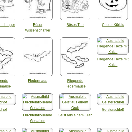
andlanger
Böser
Böses Trio
Cooler Kürbis
Wissenschaftler
Fliegende Hexe mit
Katze
ternde
Fledermaus
Fliegende
rmäuse
Fledermäuse
edhof
Geisterschloß
Furchteinflößende
Geist aus einem Grab
Gestalten