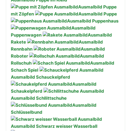
Ausmalbild Puppe
mit Zöpfen
Ausmalbild Puppe
Ausmalbild Puppenhaus
Ausmalbild
Puppenwagen
Ausmalbild
Rakete
Ausmalbild
Rennbahn
Ausmalbild
Roboter
Ausmalbild
Rollschuh
Ausmalbild
Schach Spiel
Ausmalbild Schauckelpferd
Ausmalbild
Schaukelpferd
Ausmalbild Schllittschuhe
Ausmalbild
Schlüsselbund
Ausmalbild Schwarz weisser Wasserball