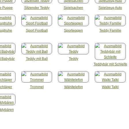
de Puppe
Sitzender Teddy
Spielsachen
Spielzeug Auto
eugtruhe
Sport Football
Sportwagen
Teddy Familie
t Babybär
Teddy mit Ball
Teddy
Teddybär mit Schleife
schläger
Trommel
Wähltelefon
Walki Talki
ddybären