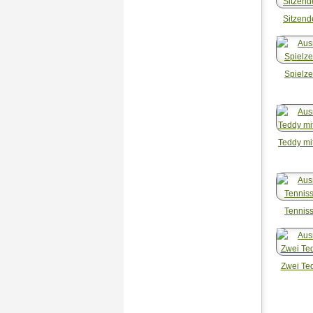
Sitzen
Spielz
Teddy mi
Tennis
Zwei Te