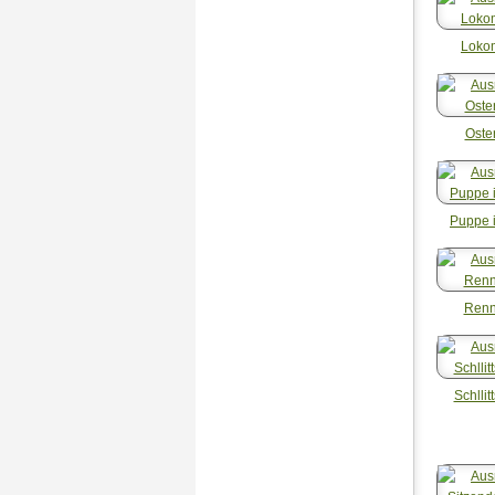
Loko
Oste
Puppe 
Ren
Schlli