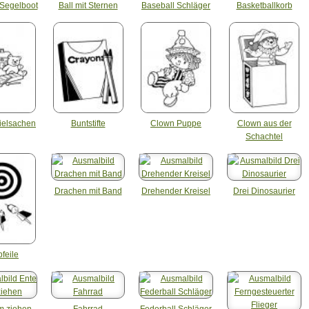
 Segelboot
Ball mit Sternen
Baseball Schläger
Basketballkorb
ielsachen
Buntstifte
Clown Puppe
Clown aus der
Schachtel
Drachen mit Band
Drehender Kreisel
Drei Dinosaurier
pfeile
m ziehen
Fahrrad
Federball Schläger