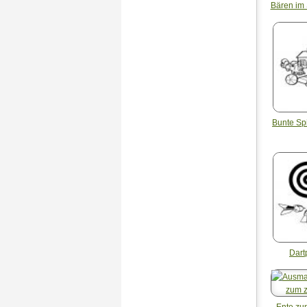
Bären im
Bunte Sp
Dart
Ente zu