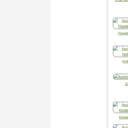
Flugd
Hof
J
Kind