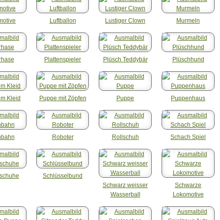
motive
Luftballon
Lustiger Clown
Murmeln
rhase
Plattenspieler
Plüsch Teddybär
Plüschhund
im Kleid
Puppe mit Zöpfen
Puppe
Puppenhaus
nbahn
Roboter
Rollschuh
Schach Spiel
ttschuhe
Schlüsselbund
Schwarz weisser
Schwarze
Wasserball
Lokomotive