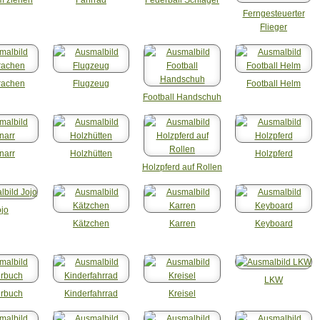
Ferngesteuerter
Flieger
rachen
Flugzeug
Football Helm
Football Handschuh
narr
Holzhütten
Holzpferd
Holzpferd auf Rollen
ojo
Kätzchen
Karren
Keyboard
LKW
erbuch
Kinderfahrrad
Kreisel