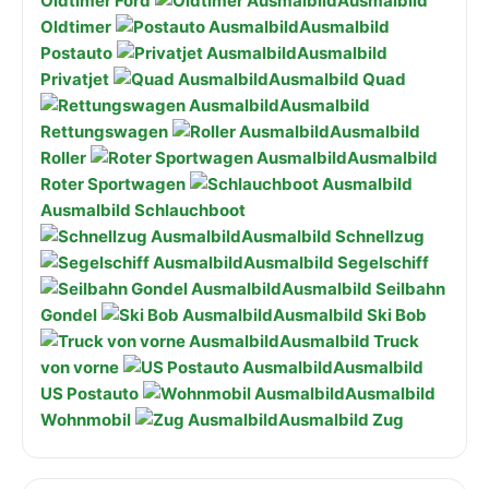
Oldtimer Ford
Ausmalbild
Oldtimer
Ausmalbild
Postauto
Ausmalbild
Privatjet
Ausmalbild Quad
Ausmalbild
Rettungswagen
Ausmalbild
Roller
Ausmalbild
Roter Sportwagen
Ausmalbild Schlauchboot
Ausmalbild Schnellzug
Ausmalbild Segelschiff
Ausmalbild Seilbahn
Gondel
Ausmalbild Ski Bob
Ausmalbild Truck
von vorne
Ausmalbild
US Postauto
Ausmalbild
Wohnmobil
Ausmalbild Zug