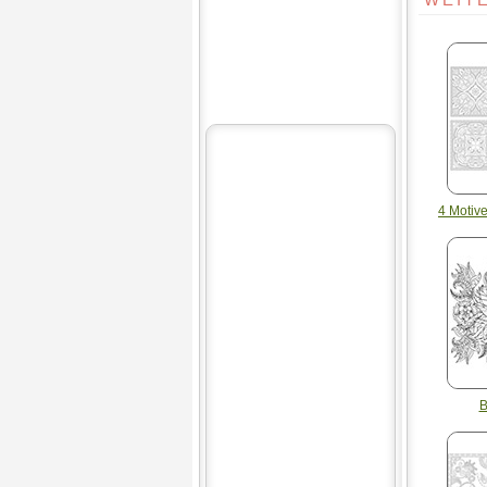
4 Motiv
B