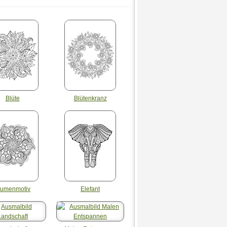
Blüte
Blütenkranz
lumenmotiv
Elefant