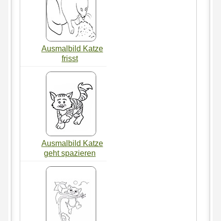
Ausmalbild Katze
frisst
Ausmalbild Katze
geht spazieren