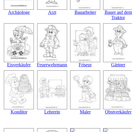
Archäologe
Arzt
Bauarbeiter
Bauer auf dem
Traktor
Eisverkäufer
Feuerwehrmann
Friseur
Gärtner
Konditor
Lehrerin
Maler
Obstverkäufer