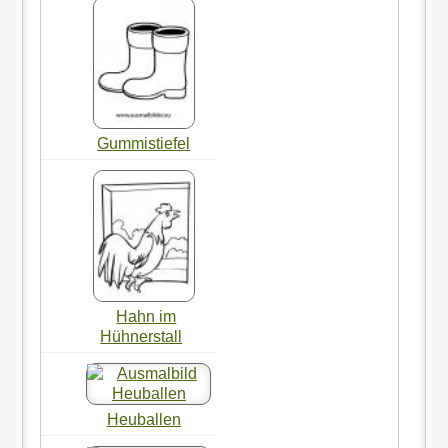
Gummistiefel
Hahn im
Hühnerstall
Heuballen