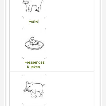
Ferkel
Fressendes
Kueken