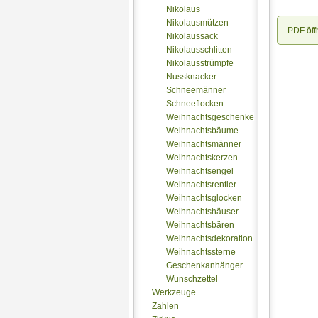
Nikolaus
Nikolausmützen
PDF öff
Nikolaussack
Nikolausschlitten
Nikolausstrümpfe
Nussknacker
Schneemänner
Schneeflocken
Weihnachtsgeschenke
Weihnachtsbäume
Weihnachtsmänner
Weihnachtskerzen
Weihnachtsengel
Weihnachtsrentier
Weihnachtsglocken
Weihnachtshäuser
Weihnachtsbären
Weihnachtsdekoration
Weihnachtssterne
Geschenkanhänger
Wunschzettel
Werkzeuge
Zahlen