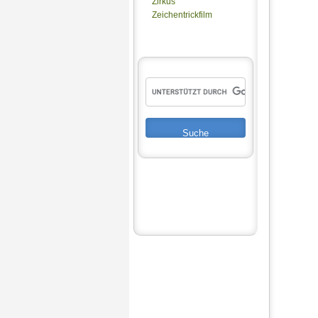
Zirkus
Zeichentrickfilm