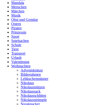
Mandala
Menschen
Märchen
Musik
Obst und Gemüse
Ostern
Piraten
Prinzessin
Sport
Spielsachen
Schule
Tiere
Transport
Urlaub
Valentinstag
Weihnachten
Adventskränze
Bilderrahmen
Lebkuchenmänner
Nikolaus
Nikolausmützen
Nikolaussack
Nikolausschlitten
Nikolausstrümpfe
Nussknacker