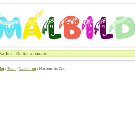
Karten
Online ausmalen
der
›
Tiere
›
Nashörner
› Nashorn im Zoo