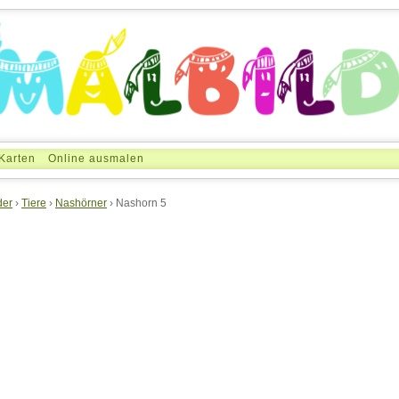
Karten
Online ausmalen
der
›
Tiere
›
Nashörner
› Nashorn 5