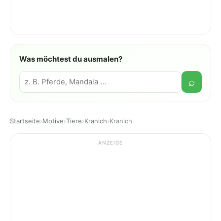
Was möchtest du ausmalen?
Suche
⌕
Startseite
›
Motive
›
Tiere
›
Kranich
›
Kranich
ANZEIGE