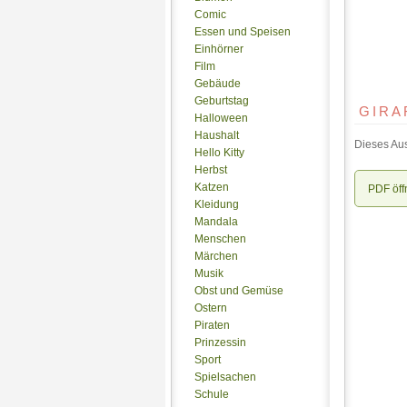
Comic
Essen und Speisen
Einhörner
Film
Gebäude
Geburtstag
GIRA
Halloween
Haushalt
Dieses Aus
Hello Kitty
Herbst
Katzen
PDF öff
Kleidung
Mandala
Menschen
Märchen
Musik
Obst und Gemüse
Ostern
Piraten
Prinzessin
Sport
Spielsachen
Schule