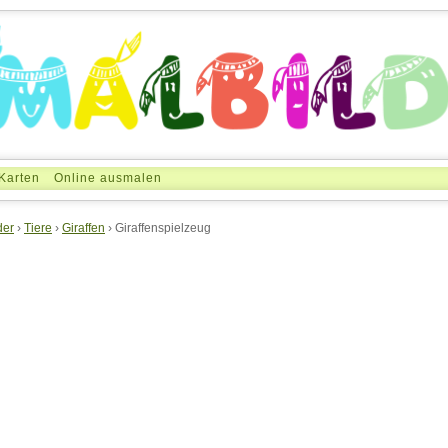
Karten
Online ausmalen
der
›
Tiere
›
Giraffen
› Giraffenspielzeug