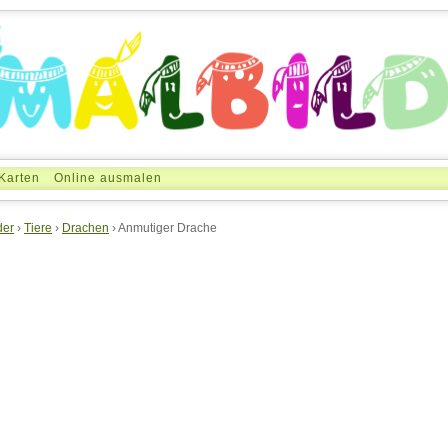
Karten
Online ausmalen
der
›
Tiere
›
Drachen
› Anmutiger Drache