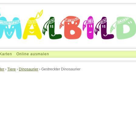
Karten
Online ausmalen
der
›
Tiere
›
Dinosaurier
› Gestreckter Dinosaurier