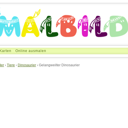
Karten
Online ausmalen
der
›
Tiere
›
Dinosaurier
› Gelangweilter Dinosaurier