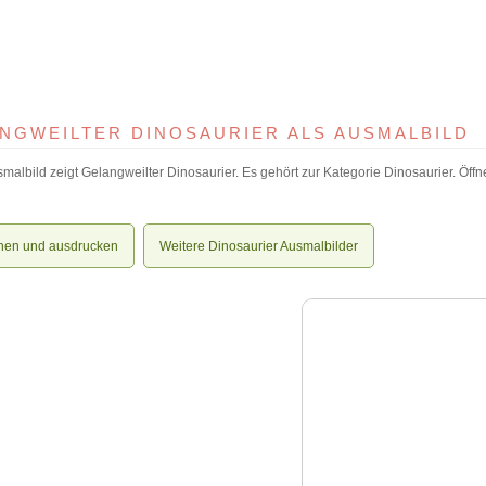
NGWEILTER DINOSAURIER ALS AUSMALBILD
malbild zeigt Gelangweilter Dinosaurier. Es gehört zur Kategorie Dinosaurier. Öffn
nen und ausdrucken
Weitere Dinosaurier Ausmalbilder